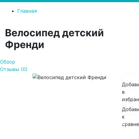
Главная
Велосипед детский
Френди
Обзор
Отзывы (0)
Добав
в
избра
Добав
к
сравн