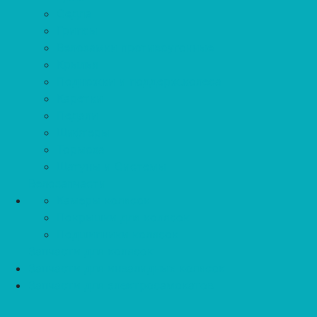
Седла
Грипсы
Велозамки противоугонные
Крылья
Подножки и поддерж.колеса
Каретки
Педали
Шифтеры
Тормоза
Шатуны и Системы
Велозапчасти
Камеры колясок
Покрышки для колясок
Подшипники колясок
Запчасти для колясок
Запчасти для инвалидных колясок
Запчасти для электросамокатов