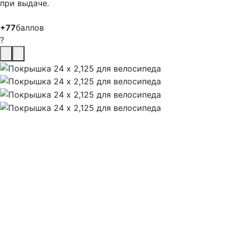
при выдаче.
+77
баллов
?