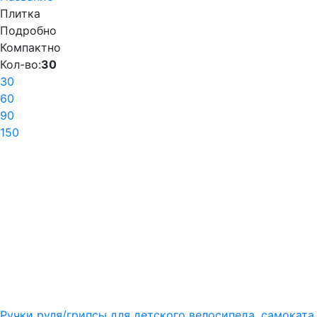
Плитка
Подробно
Компактно
Кол-во:
30
30
60
90
150
Ручки руля/грипсы для детского велосипеда, самоката