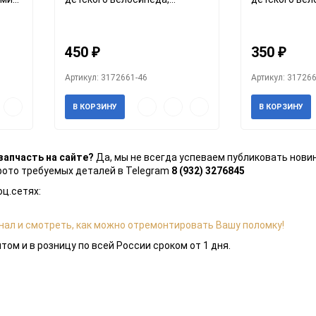
самоката 125 мм
самоката 90
450
350
₽
₽
Артикул: 3172661-46
Артикул: 31726
авить
Добавить
Быстрый
Добавить
Добавить
В КОРЗИНУ
В КОРЗИНУ
к
просмотр
в
к
анное
сравнению
избранное
сравнению
запчасть на сайте?
Да, мы не всегда успеваем публиковать новин
фото требуемых деталей в Telegram
8 (932) 3276845
оц.сетях:
нал и смотреть, как можно отремонтировать Вашу поломку!
ом и в розницу по всей России сроком от 1 дня.