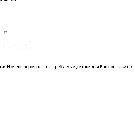
мм
61-37
Быстрый
Добавить
Добавить
просмотр
в
к
избранное
сравнению
ки. И очень вероятно, что требуемые детали для Вас все-таки ест