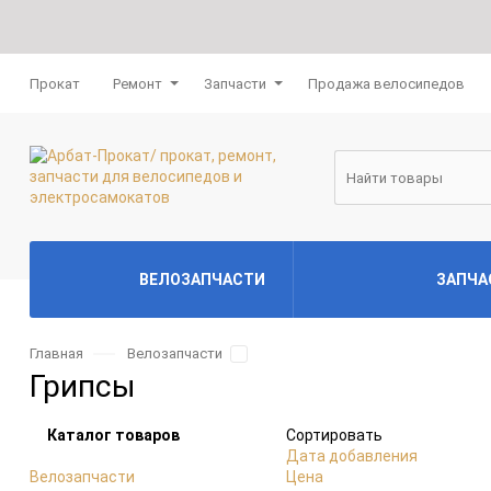
Прокат
Ремонт
Запчасти
Продажа велосипедов
ВЕЛОЗАПЧАСТИ
ЗАПЧА
Главная
Велозапчасти
Велокамеры
Камеры колясо
Грипсы
Велопокрышки
Покрышки для к
Каталог товаров
Сортировать
Дата добавления
Колеса велосипедов и
Подшипники ко
Велозапчасти
Цена
самокатов