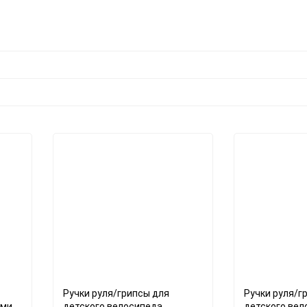
Ручки руля/грипсы для
Ручки руля/г
мин.
детского велосипеда,
детского вел