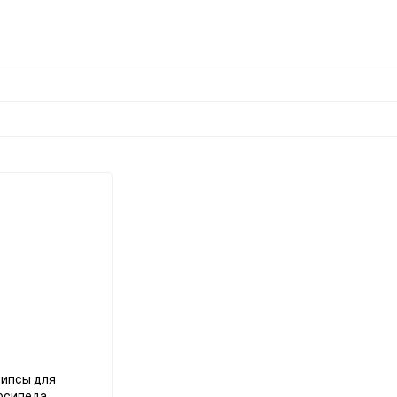
рипсы для
осипеда,