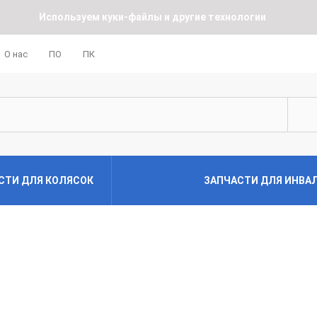
Используем куки-файлы и другие технологии
О нас
ПО
ПК
СТИ ДЛЯ КОЛЯСОК
ЗАПЧАСТИ ДЛЯ ИНВА
к
олясок
лясок