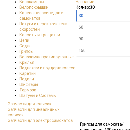
Велокамеры
Название
Плитка
Подробно
Компактно
Велопокрышки
Кол-во:
30
Петухи и переключатели
Колеса велосипедов и
30
скоростей
самокатов
Петухи и переключатели
60
скоростей
Кассеты и трещотки
Кассеты и трещотки
90
Цепи
Седла
Цепи
150
Грипсы
Велозамки противоугонные
Седла
Крылья
Подножки и поддерж.колеса
Каретки
Грипсы
Педали
Шифтеры
Велозамки противоугонные
Тормоза
Шатуны и Системы
Крылья
Запчасти для колясок
Запчасти для инвалидных
колясок
Подножки и
Запчасти для электросамокатов
поддерж.колеса
Грипсы для самоката/
велосипеда 130 мм с алю