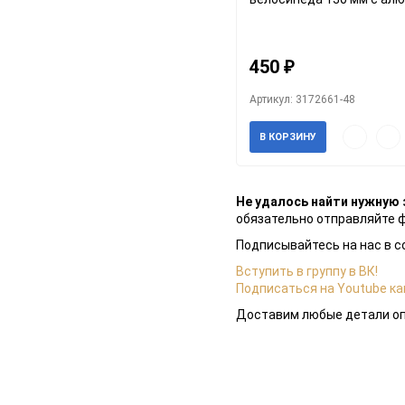
струбцинами
Каретки
450
₽
Педали
Артикул: 3172661-48
Шифтеры
Быстрый
Доб
В КОРЗИНУ
просмотр
в
Тормоза
избр
Шатуны и Системы
Не удалось найти нужную 
обязательно отправляйте 
Подписывайтесь на нас в с
Вступить в группу в ВК!
Подписаться на Youtube ка
Доставим любые детали опт